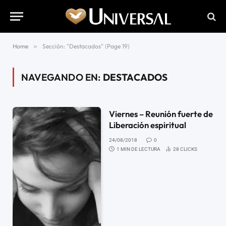
Home
»
Sección: "Destacados" (Page 19)
NAVEGANDO EN:
DESTACADOS
Viernes – Reunión fuerte de
Liberación espiritual
24/08/2018
0
1 MIN DE LECTURA
28
CLICKS