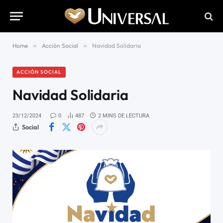
Home
»
Acción Social
»
Navidad Solidaria
ACCIÓN SOCIAL
Navidad Solidaria
23/12/2024
0
487
2 MINS DE LECTURA
Social