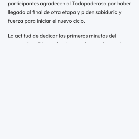
participantes agradecen al Todopoderoso por haber
llegado al final de otra etapa y piden sabiduría y
fuerza para iniciar el nuevo ciclo.
La actitud de dedicar los primeros minutos del
nuevo año a Dios es fundamental, pues demuestra
nuestra dependencia de Él y nuestro reconocimiento
de quién es Él. Aunque tengamos todas las
habilidades necesarias para un año victorioso,
entendemos que sin Dios no serán suficientes para el
éxito de nuestro camino.
Un año diferente
Cuando una persona es considerada con Dios y le
dedica los primeros minutos del nuevo año, hay una
distinción en su vida. Esto es lo que sucede con quien