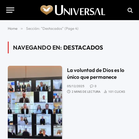
Home
»
Sección: "Destacados" (Page 4)
NAVEGANDO EN:
DESTACADOS
La voluntad de Dios es lo
único que permanece
05/12/2025
0
2 MINS DE LECTURA
101
CLICKS