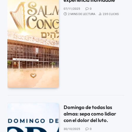
07/11/2025
0
2 MINS DE LECTURA
235
CLICKS
Domingo de todas las
almas: sepa como lidiar
con el dolor del luto.
30/10/2025
0