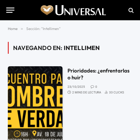
Home
»
Sección: "Intellimen"
NAVEGANDO EN:
INTELLIMEN
Prioridades: ¿enfrentarlas
o huir?
23/10/2025
0
2 MINS DE LECTURA
33
CLICKS