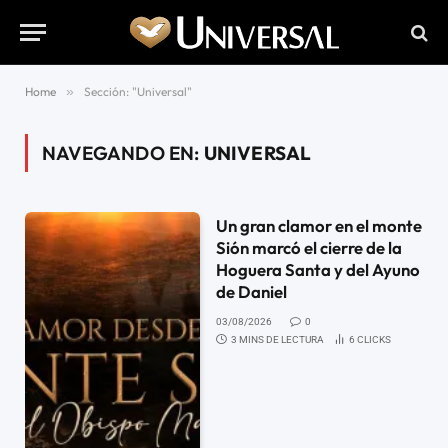
Home
»
Sección: "Universal"
NAVEGANDO EN:
UNIVERSAL
Un gran clamor en el monte
Sión marcó el cierre de la
Hoguera Santa y del Ayuno
de Daniel
03/08/2026
0
3 MINS DE LECTURA
6
CLICKS