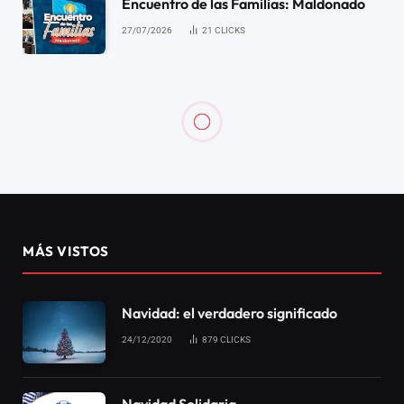
Encuentro de las Familias: Maldonado
27/07/2026
21
CLICKS
MÁS VISTOS
Navidad: el verdadero significado
24/12/2020
879
CLICKS
Navidad Solidaria