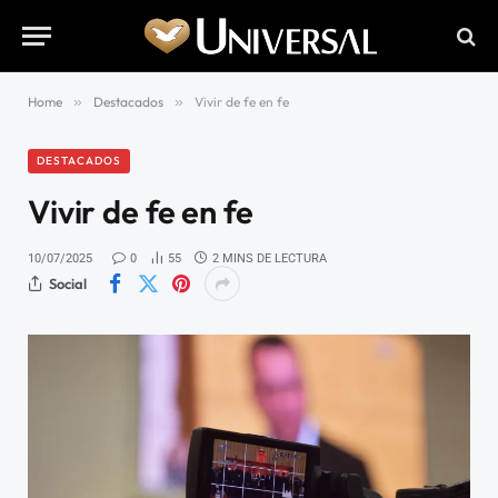
Home
»
Destacados
»
Vivir de fe en fe
DESTACADOS
Vivir de fe en fe
10/07/2025
0
55
2 MINS DE LECTURA
Social