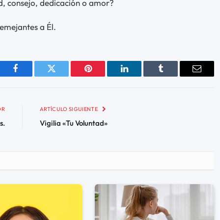
, consejo, dedicación o amor?
emejantes a Él.
Facebook
Twitter
Pinterest
LinkedIn
Tumblr
Email
OR
ARTÍCULO SIGUIENTE
s.
Vigilia «Tu Voluntad»