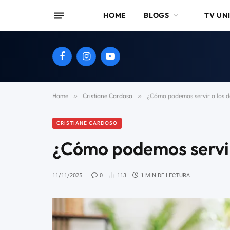
HOME
BLOGS
TV UN
Facebook
Instagram
YouTube
Home
»
Cristiane Cardoso
»
¿Cómo podemos servir a los 
CRISTIANE CARDOSO
¿Cómo podemos servir
11/11/2025
0
113
1 MIN DE LECTURA