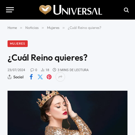
Home
»
Noticias
»
Mujeres
»
¿Cuál Reino quieres?
MUJERES
¿Cuál Reino quieres?
23/07/2024
0
18
3 MINS DE LECTURA
Social