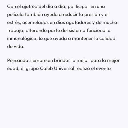
Con el ajetreo del día a día, participar en una
película también ayuda a reducir la presión y el
estrés, acumulados en días agotadores y de mucho
trabajo, alterando parte del sistema funcional e
inmunológico, lo que ayuda a mantener la calidad
de vida.
Pensando siempre en brindar lo mejor para la mejor
edad, el grupo Caleb Universal realizo el evento
“Cine Univer en el Caleb” a través de la plataforma
Univervideo que presenta películas con contenido
cristiano e historias que inspiran y llevan a los
espectadores a meditar sobre pasajes bíblicos y el
uso de la fe entre los personajes.
Si usted desea puede descargar está aplicación