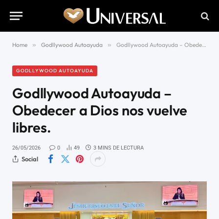
Home
»
Godllywood Autoayuda
»
Godllywood Autoayuda – Obedecer a Dios nos vuelve libres.
GODLLYWOOD AUTOAYUDA
Godllywood Autoayuda –
Obedecer a Dios nos vuelve
libres.
26/05/2026
0
49
3 MINS DE LECTURA
Social