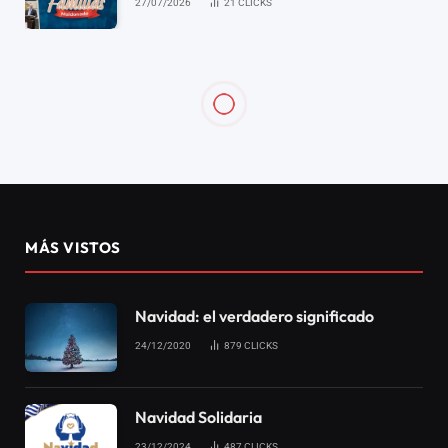
27/07/2026
21
CLICKS
AYUNO DE DANIEL
Mi Pentecostés – Está
llegando el día
19/05/2026
0
44
2 MINS DE LECTURA
Social