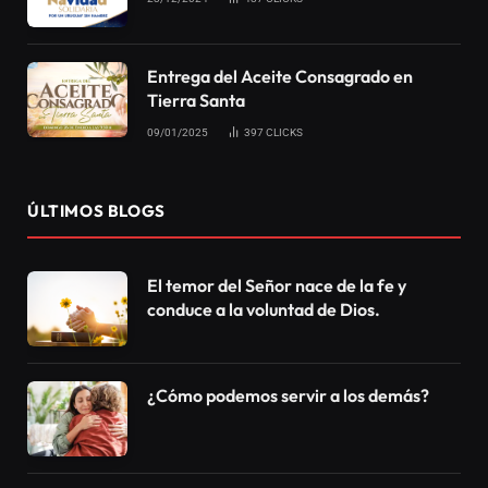
Faltan pocos días, para el día de Mi pentecostés,
que sucederá el 24 de mayo en la Sede Nacional, en
todas las Universal del país y del mundo. Durante el
período de preparación, los participantes del
Ayuno
de Daniel
aprendieron sobre la importancia de
priorizar la búsqueda del
Espíritu Santo .
También
recibieron el aceite de Luz, distribuido el día
del
evento «La Familia al Pie de la Cruz».
La propuesta espiritual invita a los participantes a
una reflexión sincera sobre su propia fe y sobre el
deseo de recibir la presencia de Dios el
Domingo de