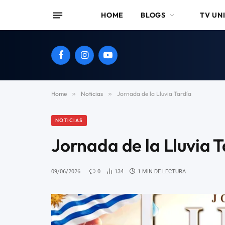
HOME
BLOGS
TV UN
Facebook
Instagram
YouTube
Home
»
Noticias
»
Jornada de la Lluvia Tardía
NOTICIAS
Jornada de la Lluvia 
09/06/2026
0
134
1 MIN DE LECTURA