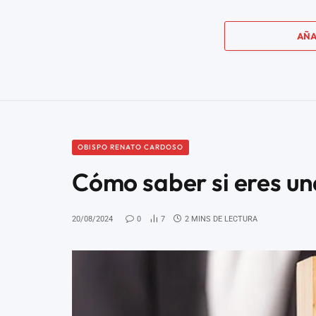
AÑA
OBISPO RENATO CARDOSO
Cómo saber si eres una
20/08/2024
0
7
2 MINS DE LECTURA