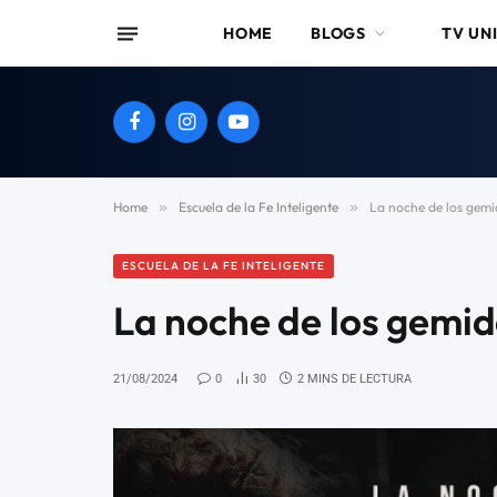
HOME
BLOGS
TV UN
Facebook
Instagram
YouTube
Home
»
Escuela de la Fe Inteligente
»
La noche de los gemi
ESCUELA DE LA FE INTELIGENTE
La noche de los gemid
21/08/2024
0
30
2 MINS DE LECTURA