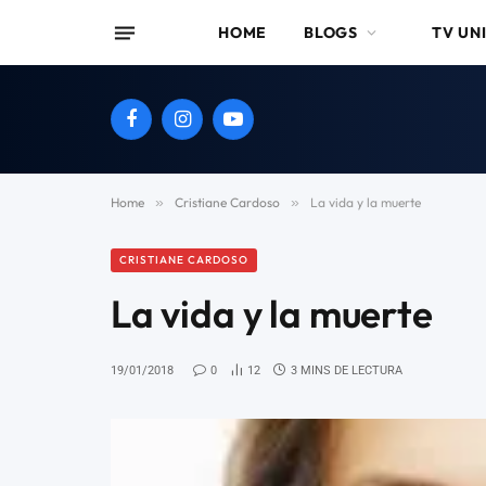
HOME
BLOGS
TV UN
Facebook
Instagram
YouTube
Home
»
Cristiane Cardoso
»
La vida y la muerte
CRISTIANE CARDOSO
La vida y la muerte
19/01/2018
0
12
3 MINS DE LECTURA