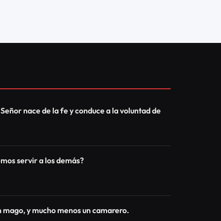
MÁS RECIENTES
Campaña del Abrigo,
beneficia a más de 4.500
personas.
05/08/2026
13
CLICKS
Un gran clamor en el monte
Sión marcó el cierre de la
Hoguera Santa y del Ayuno
de Daniel
03/08/2026
6
CLICKS
Oración en Israel: la
decisión que cambiará tu
vida