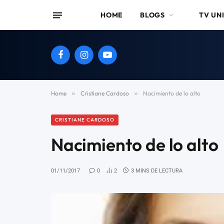
HOME
BLOGS
TV UN
Facebook
Instagram
YouTube
Home
»
Cristiane Cardoso
»
Nacimiento de lo alto
CRISTIANE CARDOSO
Nacimiento de lo alto
01/11/2017
0
2
3 MINS DE LECTURA