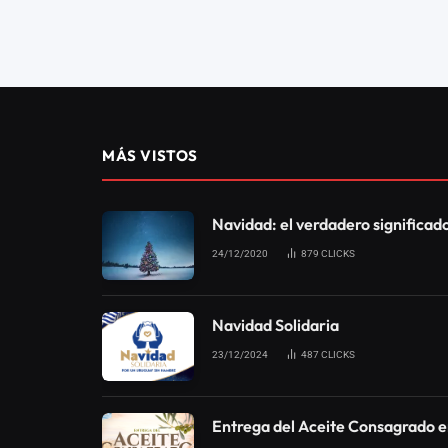
OBISPO RENATO CARDOSO
Infidelidad física e i
01/11/2017
0
4
1 MIN DE LECTURA