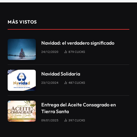
¿Usted está en el Árbol de la
Vida?
10/10/2024
0
15
2 MINS DE LECTURA
Social
El Árbol de la Vida se menciona en el Antiguo y
Nuevo Testamento el representa al Señor Jesús. Él es