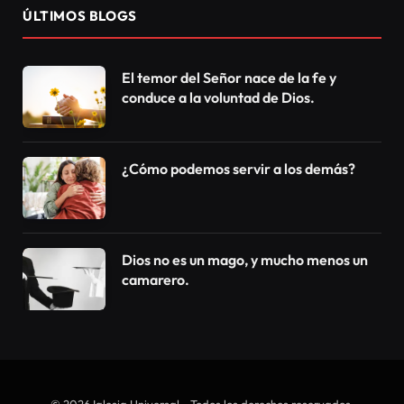
fuente de vida y sólo en Él tenemos placer de vivir.
Vea:
“Yo soy la vid, vosotros sois los pámpanos; el que
permanece en Mí, y Yo en él, lleva mucho fruto;
porque sin Mí nada podéis hacer”.
Juan 15:5
Si una persona está en el Árbol de la Vida, entonces
tendrá alegría en la vida, paz, incluso en las luchas.
Frutos que cambian la vida como el dominio propio,
verdad, bondad, etc. Y para ello no basta con creer
en Jesús, venir a la iglesia, eso no significa nada. Es
necesario tenerlo dentro de usted.