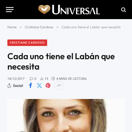
Home
»
Cristiane Cardoso
»
Cada uno tiene el Labán que necesita
CRISTIANE CARDOSO
Cada uno tiene el Labán que
necesita
14/12/2017
0
13
4 MINS DE LECTURA
Social