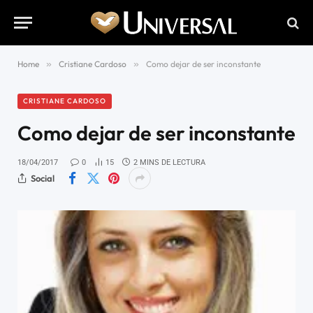
Home
»
Cristiane Cardoso
»
Como dejar de ser inconstante
CRISTIANE CARDOSO
Como dejar de ser inconstante
18/04/2017
0
15
2 MINS DE LECTURA
Social