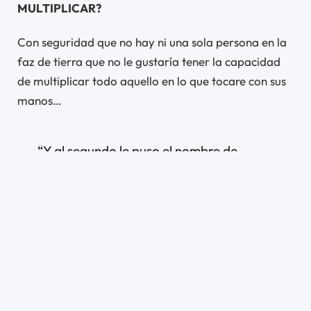
MULTIPLICAR?
Con seguridad que no hay ni una sola persona en la
faz de tierra que no le gustaría tener la capacidad
de multiplicar todo aquello en lo que tocare con sus
manos…
“Y al segundo le puso el nombre de
Efraín, porque dijo: Dios me ha hecho
fecundo en la tierra de mi aflicción.”
Génesis 41:52
Efraín significa “Fructificar” o “aquel que multiplica”
… y es esto mismo lo que ocurre con aquel que es fiel