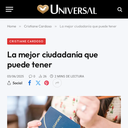
Home
»
Cristiane Cardoso
»
La mejor ciudadanía que puede tener
CRISTIANE CARDOSO
La mejor ciudadanía que
puede tener
03/06/2025
0
26
2 MINS DE LECTURA
Social