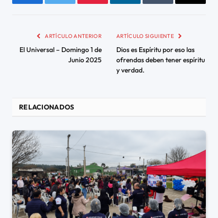
Facebook
Twitter
Pinterest
LinkedIn
Tumblr
Email
ARTÍCULO ANTERIOR
ARTÍCULO SIGUIENTE
El Universal – Domingo 1 de
Dios es Espíritu por eso las
Junio 2025
ofrendas deben tener espíritu
y verdad.
RELACIONADOS