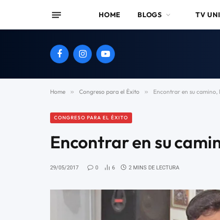
HOME
BLOGS
TV UN
Facebook
Instagram
YouTube
Home
»
Congreso para el Éxito
»
Encontrar en su camino, l
CONGRESO PARA EL ÉXITO
Encontrar en su camino
29/05/2017
0
6
2 MINS DE LECTURA