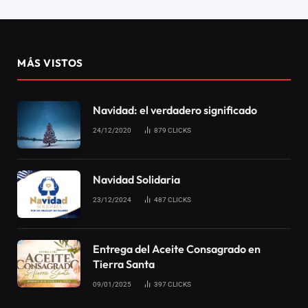
Vea como surgió el término
selfie
16/03/2017
0
4
3 MINS DE LECTURA
Social