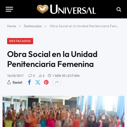
Home
»
Destacados
»
Obra Social en la Unidad Penitenciaria Femenina
DESTACADOS
Obra Social en la Unidad
Penitenciaria Femenina
16/03/2017
0
6
1 MIN DE LECTURA
Social