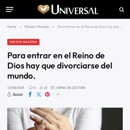
Home
»
Obispo Macedo
»
Para entrar en el Reino de Dios hay que divorciarse del mundo.
OBISPO MACEDO
Para entrar en el Reino de
Dios hay que divorciarse del
mundo.
12/08/2025
0
23
2 MINS DE LECTURA
Social