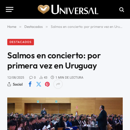
Home
»
Destacados
»
Salmos en concierto: por primera vez en Uruguay
DESTACADOS
Salmos en concierto: por
primera vez en Uruguay
12/08/2025
0
43
1 MIN DE LECTURA
Social