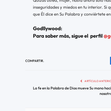
Quizás usted, mujer, hasta ahora sólo has
inseguridades y miedos en tu interior. Si 
que Él dice en Su Palabra y conviértete en
Godllywood:
Para saber más, sigue el perfil
@g
COMPARTIR.
ARTÍCULO ANTERI
La fe en la Palabra de Dios mueve Su mano hac
nosotr