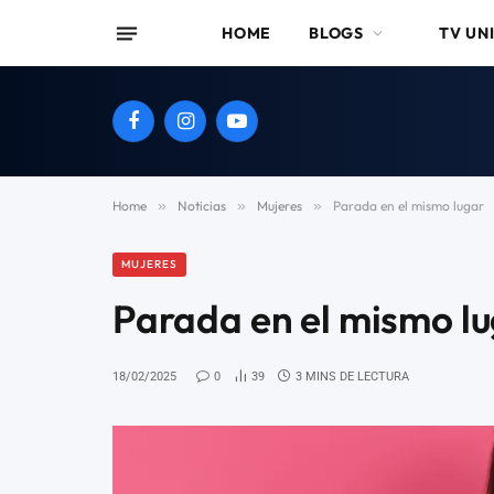
HOME
BLOGS
TV UN
Facebook
Instagram
YouTube
Home
»
Noticias
»
Mujeres
»
Parada en el mismo lugar
MUJERES
Parada en el mismo l
18/02/2025
0
39
3 MINS DE LECTURA