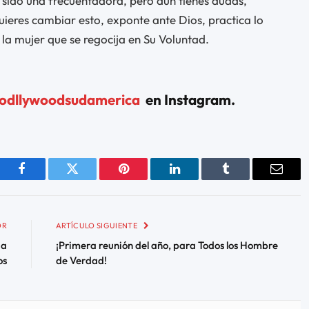
 sido una frecuentadora, pero aún tienes dudas,
quieres cambiar esto, exponte ante Dios, practica lo
 la mujer que se regocija en Su Voluntad.
odllywoodsudamerica
en Instagram.
Facebook
Twitter
Pinterest
LinkedIn
Tumblr
Email
OR
ARTÍCULO SIGUIENTE
ia
¡Primera reunión del año, para Todos los Hombre
os
de Verdad!