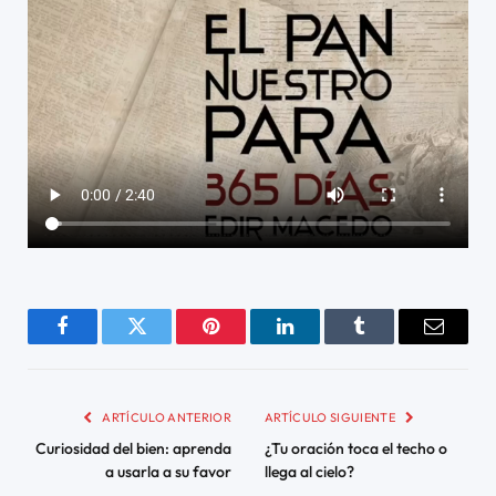
Facebook
Twitter
Pinterest
LinkedIn
Tumblr
Email
ARTÍCULO ANTERIOR
ARTÍCULO SIGUIENTE
Curiosidad del bien: aprenda
¿Tu oración toca el techo o
a usarla a su favor
llega al cielo?