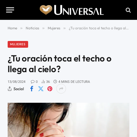
Home
»
Noticias
»
Mujeres
»
¿Tu oración toca el techo o llega al cielo?
MUJERES
¿Tu oración toca el techo o
llega al cielo?
13/08/2024
0
36
4 MINS DE LECTURA
Social