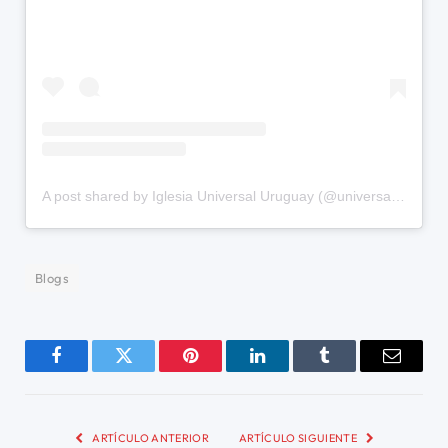
A post shared by Iglesia Universal Uruguay (@universaluruguay)
Blogs
Facebook
Twitter
Pinterest
LinkedIn
Tumblr
Email
ARTÍCULO ANTERIOR
ARTÍCULO SIGUIENTE