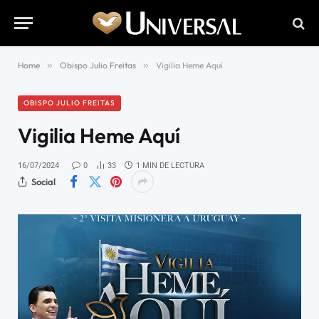
Home
»
Obispo Julio Freitas
»
Vigilia Heme Aquí
OBISPO JULIO FREITAS
Vigilia Heme Aquí
16/07/2024
0
33
1 MIN DE LECTURA
Social