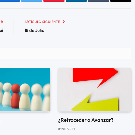
Facebook
Twitter
Pinterest
LinkedIn
Tumblr
Email
OR
ARTÍCULO SIGUIENTE
uí
18 de Julio
.
¿Retroceder o Avanzar?
04/09/2024