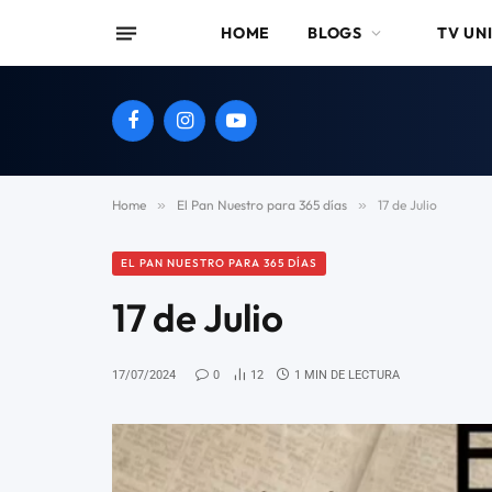
HOME
BLOGS
TV UN
Facebook
Instagram
YouTube
Home
»
El Pan Nuestro para 365 días
»
17 de Julio
EL PAN NUESTRO PARA 365 DÍAS
17 de Julio
17/07/2024
0
12
1 MIN DE LECTURA