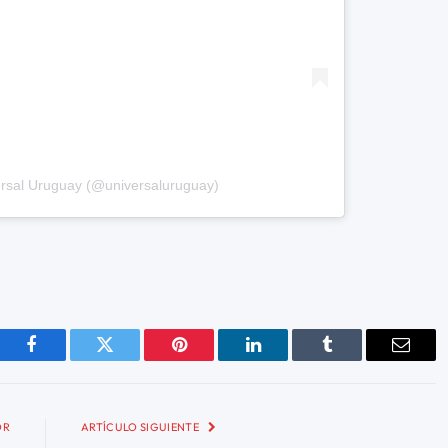
versal Uruguay (@universaluruguay)
Facebook
Twitter
Pinterest
LinkedIn
Tumblr
Email
OR
ARTÍCULO SIGUIENTE