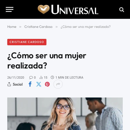
Home
»
Cristiane Cardoso
»
¿Cómo ser una mujer realizada?
CRISTIANE CARDOSO
¿Cómo ser una mujer
realizada?
26/11/2020
0
15
1 MIN DE LECTURA
Social