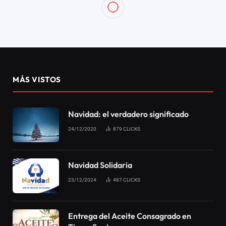
TERAPIA DEL AMOR
Terapia del Amor
11/11/2020
0
27
1 MIN DE LECTURA
Social