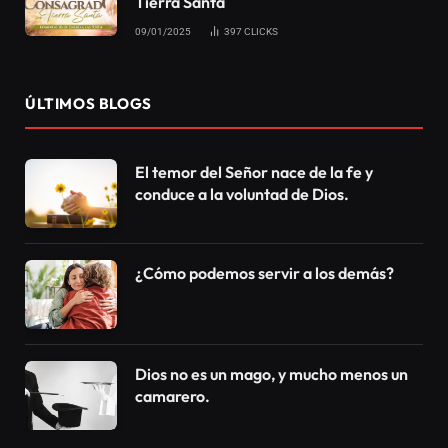
El pasado domingo 8 de noviembre, los auxiliares de
la Terapia del Amor y familia junto con la FJU
realizaron una evangelización diferente en el
Rosedal del Prado, llevando a conocer, para las
personas que estaban allí presentes, el trabajo
realizado en la Terapia del Amor y familia.
Muchas fueron las personas que recibieron una
invitación para cuidar de su vida sentimental y
familiar.
La Terapia del Amor y familia sucede todos los
jueves a las 15h o 20h en la Catedral de la Fe,
ubicada en Av. 18 de Julio 2025 esquina Pablo de
María. Invierta en su vida amorosa y familiar, y
usted verá los resultados, le esperamos este jueves.