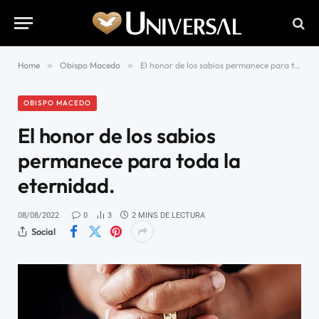
Home
»
Obispo Macedo
»
El honor de los sabios permanece para toda la eternidad.
OBISPO MACEDO
El honor de los sabios
permanece para toda la
eternidad.
08/08/2022
0
3
2 MINS DE LECTURA
Social