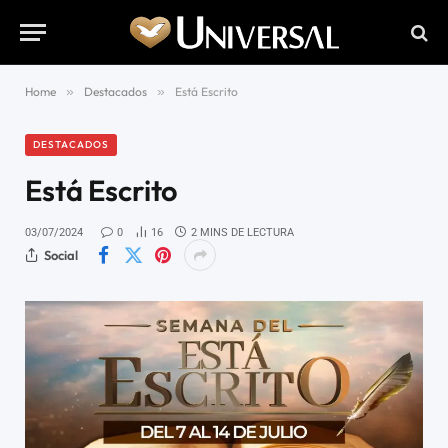
Home
»
Destacados
»
Está Escrito
DESTACADOS
Está Escrito
03/07/2024
0
16
2 MINS DE LECTURA
Social