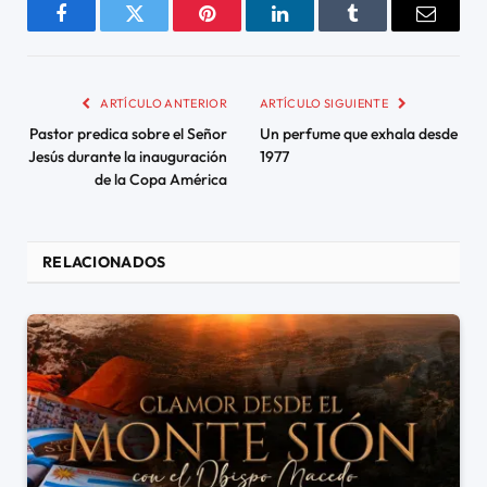
Facebook
Twitter
Pinterest
LinkedIn
Tumblr
Email
ARTÍCULO ANTERIOR
ARTÍCULO SIGUIENTE
Pastor predica sobre el Señor
Un perfume que exhala desde
Jesús durante la inauguración
1977
de la Copa América
RELACIONADOS