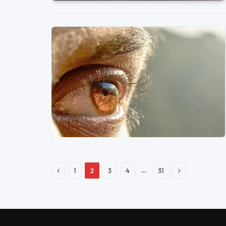
Previo
Siguiente
…
1
2
3
4
31