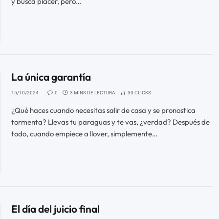
y busca placer, pero…
La única garantía
15/10/2024
0
3 MINS DE LECTURA
30
CLICKS
¿Qué haces cuando necesitas salir de casa y se pronostica
tormenta? Llevas tu paraguas y te vas, ¿verdad? Después de
todo, cuando empiece a llover, simplemente…
El día del juicio final