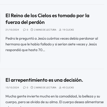
El Reino de los Cielos es tomado por la
fuerza del perdón
21/10/2024
0
2 MINS DE LECTURA
19
CLICKS
Pedro le preguntó a Jesús cuántas veces debía perdonar al
hermano que le había fallado y si serían siete veces y Jesús
respondió que hasta 70…
El arrepentimiento es una decisión.
15/10/2024
0
2 MINS DE LECTURA
45
CLICKS
Mucha gente invierte mucho en la comodidad, la belleza y su
cuerpo, pero se olvida de su alma. El cuerpo desea alimentarse