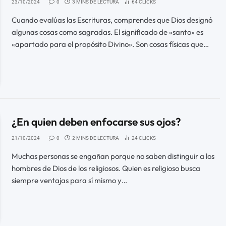
23/10/2024
0
3 MINS DE LECTURA
64
CLICKS
Cuando evalúas las Escrituras, comprendes que Dios designó
algunas cosas como sagradas. El significado de «santo» es
«apartado para el propósito Divino». Son cosas físicas que…
¿En quien deben enfocarse sus ojos?
21/10/2024
0
2 MINS DE LECTURA
24
CLICKS
Muchas personas se engañan porque no saben distinguir a los
hombres de Dios de los religiosos. Quien es religioso busca
siempre ventajas para sí mismo y…