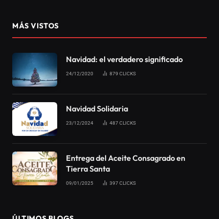
la gran Vigilia del cambio de
Año
16/12/2022
0
13
2 MINS DE LECTURA
Social
Son muchas las personas que se esfuerzan por pasar