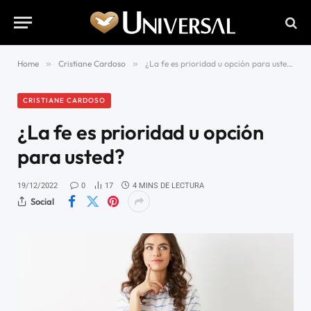
Home
»
Cristiane Cardoso
»
¿La fe es prioridad u opción para usted?
CRISTIANE CARDOSO
¿La fe es prioridad u opción
para usted?
19/12/2022
0
17
4 MINS DE LECTURA
Social