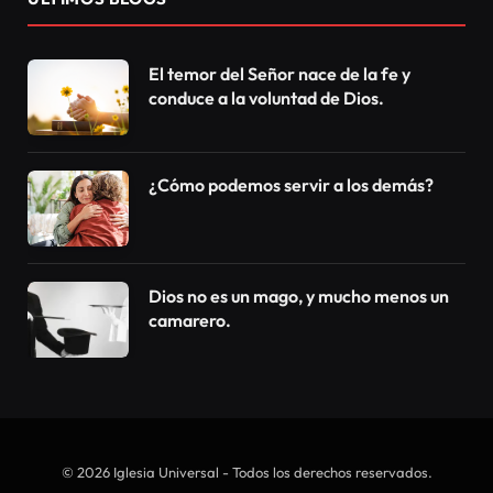
el cambio de año en la playa, vestidos de blanco y
viendo el tradicional espectáculo de fuego
artificiales. Tambien hay quienes se empeñan en
saltar las siete olas o hacer alguna otra simpatia
típica de fin de año.
Descripción general:
Lo hacen con la esperanza de que rituales como
estos garanticen la paz, la prosperidad, la salud y la
felicidad en el amor que tanto anhelan.
Pero, ¿realmente funciona? ¿Será, que el color de la
ropa, o saltar las 7 olas y tantas otras simpatías
tienen el poder de determinar un feliz año nuevo?
Dejo la respuesta para usted, que un año tras año a
seguido estos rituales al pie de la letra.