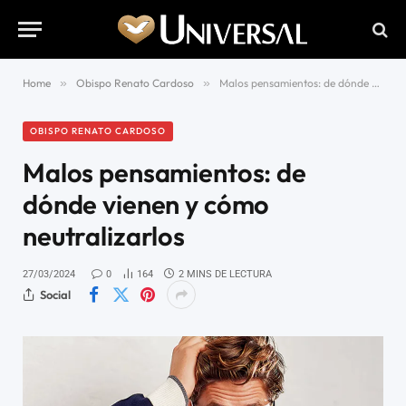
Home
»
Obispo Renato Cardoso
»
Malos pensamientos: de dónde vienen y cómo neutralizarlos
OBISPO RENATO CARDOSO
Malos pensamientos: de
dónde vienen y cómo
neutralizarlos
27/03/2024
0
164
2 MINS DE LECTURA
Social