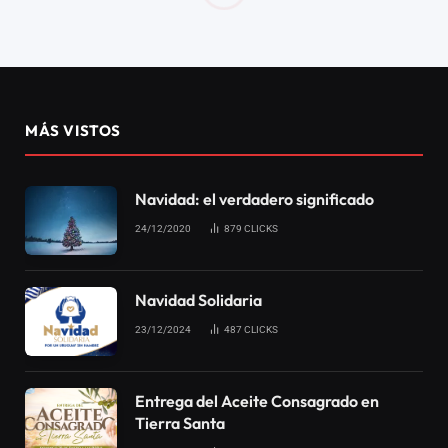
DESTACADOS
¿Está pasando por
dificultades? Aprende del
ejemplo de Jesucristo
26/03/2024
0
40
3 MINS DE LECTURA
Social