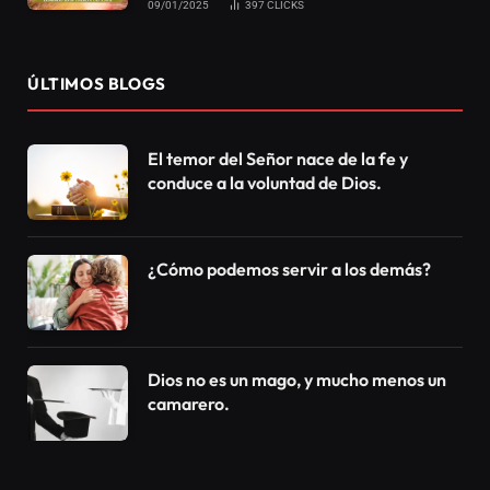
Es durante este período, de la Semana Santa, que
muchos reflexionan sobre los pasos del Señor Jesús
hasta la consumación de Su sacrificio en la Cruz. Los
dolores y aflicciones sufridas por el Dios-Hijo,
además del peso de su significado –es decir, la
liberación y Salvación de la humanidad–, también
nos traen una lección importante basada en el
ejemplo de Jesucristo frente a las luchas. ¡Vamos a
aprender!
Una lección para la vida:
“Más Él fue herido por nuestras transgresiones, y
molido por nuestras iniquidades; el castigo que nos
trae la paz recayó sobre ÉL, y por SUS llagas fuimos