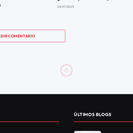
s
24/07/2025
DIR COMENTARIO
radas”: el Espíritu Santo
Social