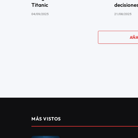
Titanic
decisione
04/09/2025
21/08/2025
AÑA
UNIVERSAL
“Las 10 cosas más sag
05/11/2024
0
46
3 MINS DE LECTURA