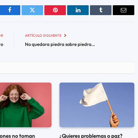
Facebook
Twitter
Pinterest
LinkedIn
Tumblr
Email
OR
ARTÍCULO SIGUIENTE
to
No quedara piedra sobre piedra…
iones no toman
¿Quieres problemas o paz?