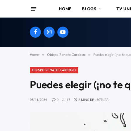
HOME
BLOGS
TV UN
Facebook
Instagram
YouTube
Home
»
Obispo Renato Cardoso
»
Puedes elegir (¡no te qu
OBISPO RENATO CARDOSO
Puedes elegir (¡no te
05/11/2024
0
17
2 MINS DE LECTURA