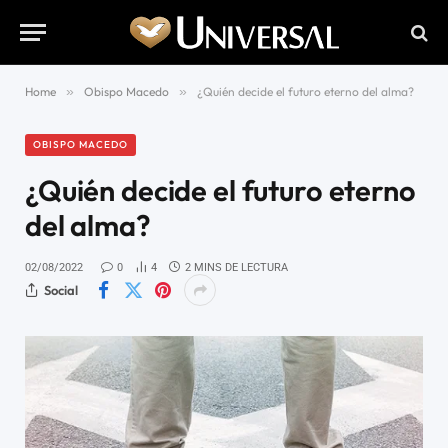
Home
»
Obispo Macedo
»
¿Quién decide el futuro eterno del alma?
OBISPO MACEDO
¿Quién decide el futuro eterno
del alma?
02/08/2022
0
4
2 MINS DE LECTURA
Social