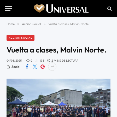
Home
»
Acción Social
»
Vuelta a clases, Malvín Norte.
ACCIÓN SOCIAL
Vuelta a clases, Malvín Norte.
04/03/2025
0
135
2 MINS DE LECTURA
Social