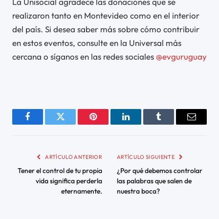
La Unisocial agradece las donaciones que se
realizaron tanto en Montevideo como en el interior
del país. Si desea saber más sobre cómo contribuir
en estos eventos, consulte en la Universal más
cercana o síganos en las redes sociales
@evguruguay
Montevideo
Montevideo
Montevideo
Minas
San
Rocha
Paydandú
Paysandú
Minas
Melo
Melo
Chuy
Chuy
Atlántida
Artigas
Artiga
Artiga
Arti
Art
Ar
Salto
Salto
Maldonado
Maldonado
Montevideo
Montevideo
Montevideo
Montevideo
Montevideo
Montevideo
Montevideo
Montevideo
Montevideo
Montevideo
Montevideo
Montevideo
Maldonado
Maldonado
Maldonado
Maldonado
Salto
Salto
Salto
Salto
Mercedes
Young
Young
Tranqueras
Salto
Paysandú
Paysandú
Pando
Melo
Melo
Melo
Melo
Melo
Lascano
Lascano
Fray
Fray
Dolores
Dolores
Piriápolis
Atlántid
Artig
Rivera
Rivera
Rivera
Rivera
Rivera
Rivera
San
San
San
Salto
Salto
Salto
Salto
Rivera
Tranqueras
Rivera
Carlos
Bentos
Bentos
Carlos
Carlos
Carlos
Facebook
Twitter
Pinterest
LinkedIn
Tumblr
Email
ARTÍCULO ANTERIOR
ARTÍCULO SIGUIENTE
Tener el control de tu propia
¿Por qué debemos controlar
vida significa perderla
las palabras que salen de
eternamente.
nuestra boca?