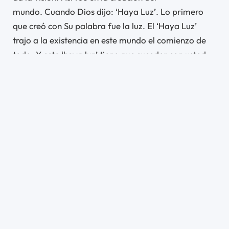
mundo. Cuando Dios dijo: ‘Haya Luz’. Lo primero
que creó con Su palabra fue la luz. El ‘Haya Luz’
trajo a la existencia en este mundo el comienzo de
todo. Y este ‘haya luz’ tiene que suceder con usted,
en tu mente, en tu pensamiento.
También agregó que, en el encuentro, se realizará la
“Santa Cena del Haya Luz”. Será para aquellos que
quieran tener una mente abierta a la Palabra de
Dios.
A veces la cabeza es como un cuarto oscuro en el
que la persona no puede diferenciar nada. Y su
vida da un vuelco. Se queda sin fuerzas, sin saber
qué hacer. Pero cuando brilla la luz de Dios, ella
entiende. Tanto es así que la gente usa una