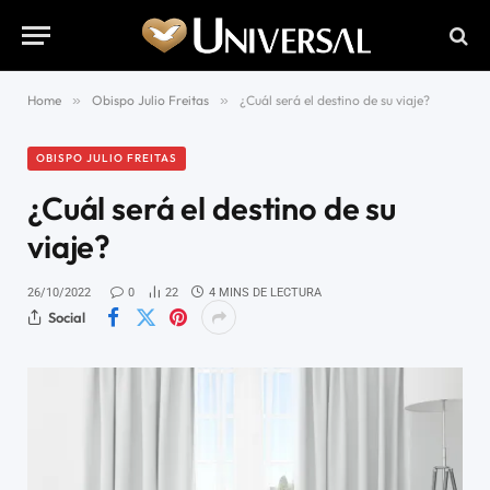
Home
»
Obispo Julio Freitas
»
¿Cuál será el destino de su viaje?
OBISPO JULIO FREITAS
¿Cuál será el destino de su
viaje?
26/10/2022
0
22
4 MINS DE LECTURA
Social