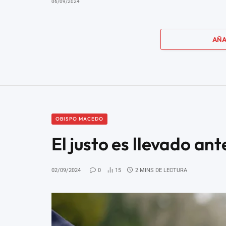
06/09/2024
AÑA
OBISPO MACEDO
El justo es llevado ant
02/09/2024
0
15
2 MINS DE LECTURA