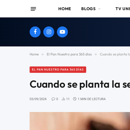
HOME
BLOGS
TV UN
Facebook
Instagram
YouTube
Home
»
El Pan Nuestro para 365 días
»
Cuando se planta la
EL PAN NUESTRO PARA 365 DÍAS
Cuando se planta la s
03/09/2024
0
11
1 MIN DE LECTURA