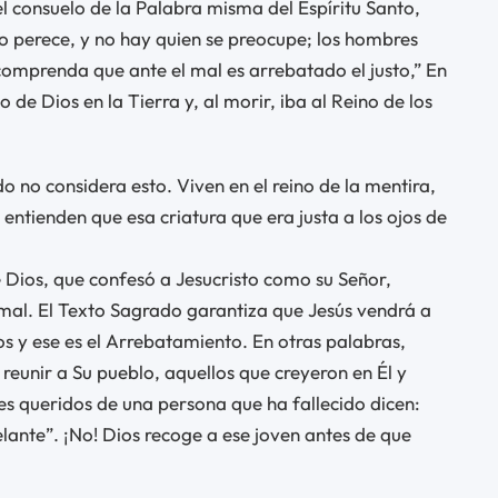
 el consuelo de la Palabra misma del Espíritu Santo,
sto perece, y no hay quien se preocupe; los hombres
comprenda que ante el mal es arrebatado el justo,” En
o de Dios en la Tierra y, al morir, iba al Reino de los
o no considera esto. Viven en el reino de la mentira,
 entienden que esa criatura que era justa a los ojos de
e Dios, que confesó a Jesucristo como su Señor,
mal. El Texto Sagrado garantiza que Jesús vendrá a
stos y ese es el Arrebatamiento. En otras palabras,
reunir a Su pueblo, aquellos que creyeron en Él y
res queridos de una persona que ha fallecido dicen:
elante”. ¡No! Dios recoge a ese joven antes de que