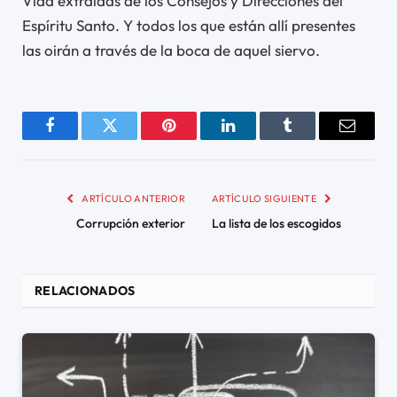
Vida extraídas de los Consejos y Direcciones del
Espíritu Santo. Y todos los que están allí presentes
las oirán a través de la boca de aquel siervo.
Facebook
Twitter
Pinterest
LinkedIn
Tumblr
Email
ARTÍCULO ANTERIOR
ARTÍCULO SIGUIENTE
Corrupción exterior
La lista de los escogidos
RELACIONADOS