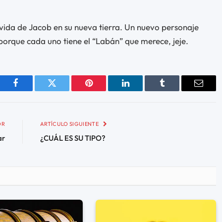
 vida de Jacob en su nueva tierra. Un nuevo personaje
 porque cada uno tiene el “Labán” que merece, jeje.
Facebook
Twitter
Pinterest
LinkedIn
Tumblr
Email
OR
ARTÍCULO SIGUIENTE
ar
¿CUÁL ES SU TIPO?