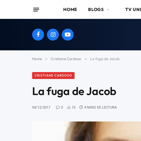
HOME
BLOGS
TV UN
Facebook
Instagram
YouTube
Home
»
Cristiane Cardoso
»
La fuga de Jacob
CRISTIANE CARDOSO
La fuga de Jacob
04/12/2017
0
10
4 MINS DE LECTURA