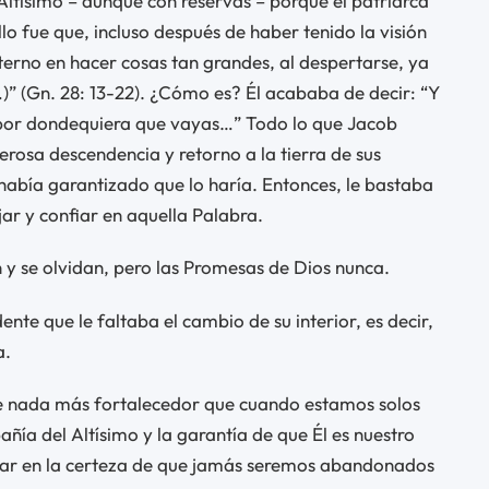
 Altísimo – aunque con reservas – porque el patriarca
lo fue que, incluso después de haber tenido la visión
erno en hacer cosas tan grandes, al despertarse, ya
)” (Gn. 28: 13-22). ¿Cómo es? Él acababa de decir: “Y
é por dondequiera que vayas…” Todo lo que Jacob
rosa descendencia y retorno a la tierra de sus
había garantizado que lo haría. Entonces, le bastaba
jar y confiar en aquella Palabra.
 y se olvidan, pero las Promesas de Dios nunca.
nte que le faltaba el cambio de su interior, es decir,
a.
iene nada más fortalecedor que cuando estamos solos
añía del Altísimo y la garantía de que Él es nuestro
sar en la certeza de que jamás seremos abandonados