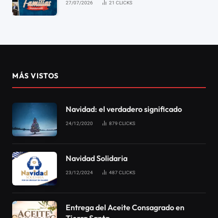
27/07/2026
21
CLICKS
MÁS VISTOS
Navidad: el verdadero significado
24/12/2020
879
CLICKS
Navidad Solidaria
23/12/2024
487
CLICKS
Entrega del Aceite Consagrado en
Tierra Santa