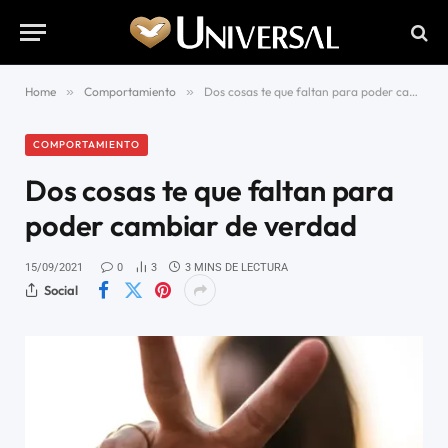
Home
»
Comportamiento
»
Dos cosas te que faltan para poder cambiar de verdad
COMPORTAMIENTO
Dos cosas te que faltan para
poder cambiar de verdad
15/09/2021
0
3
3 MINS DE LECTURA
Social