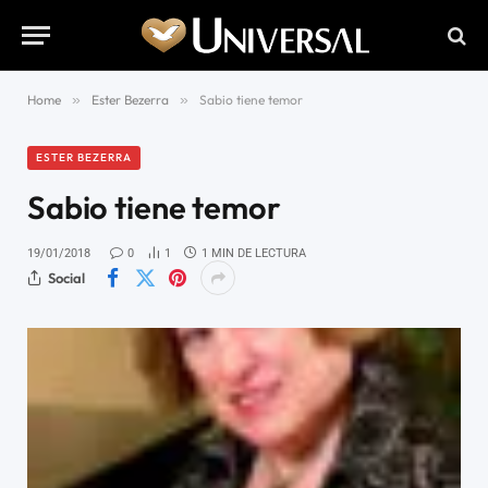
Home
»
Ester Bezerra
»
Sabio tiene temor
ESTER BEZERRA
Sabio tiene temor
19/01/2018
0
1
1 MIN DE LECTURA
Social