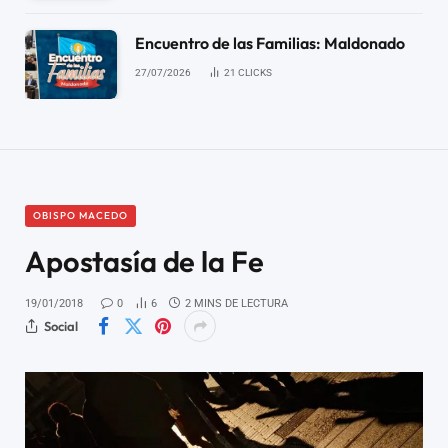
Encuentro de las Familias: Maldonado
27/07/2026
21
CLICKS
OBISPO MACEDO
Apostasía de la Fe
19/01/2018
0
6
2 MINS DE LECTURA
Social