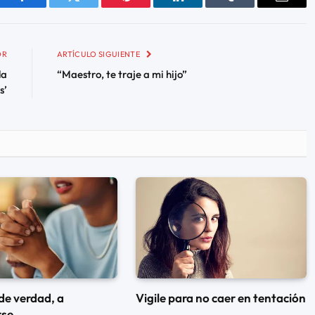
Facebook
Twitter
Pinterest
LinkedIn
Tumblr
Email
OR
ARTÍCULO SIGUIENTE
la
“Maestro, te traje a mi hijo”
s’
de verdad, a
Vigile para no caer en tentación
rse.