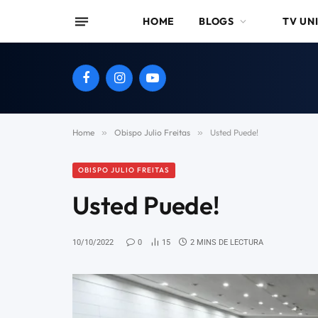
HOME
BLOGS
TV UN
Facebook
Instagram
YouTube
Home
»
Obispo Julio Freitas
»
Usted Puede!
OBISPO JULIO FREITAS
Usted Puede!
10/10/2022
0
15
2 MINS DE LECTURA