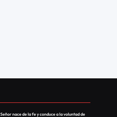
MÁS RECIENTES
Campaña del Abrigo,
beneficia a más de 4.500
personas.
05/08/2026
12
CLICKS
Un gran clamor en el monte