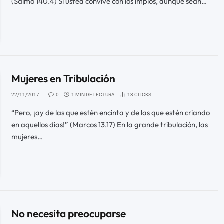
(Salmo 140.4) Si usted convive con los ímpios, aunque sean…
Mujeres en Tribulación
22/11/2017
0
1 MIN DE LECTURA
13
CLICKS
“Pero, ¡ay de las que estén encinta y de las que estén criando
en aquellos días!” (Marcos 13.17) En la grande tribulación, las
mujeres…
No necesita preocuparse