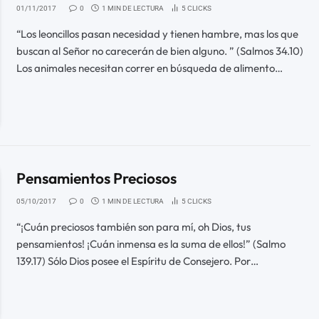
01/11/2017
0
1 MIN DE LECTURA
5
CLICKS
“Los leoncillos pasan necesidad y tienen hambre, mas los que
buscan al Señor no carecerán de bien alguno. ” (Salmos 34.10)
Los animales necesitan correr en búsqueda de alimento…
Pensamientos Preciosos
05/10/2017
0
1 MIN DE LECTURA
5
CLICKS
“¡Cuán preciosos también son para mí, oh Dios, tus
pensamientos! ¡Cuán inmensa es la suma de ellos!” (Salmo
139.17) Sólo Dios posee el Espíritu de Consejero. Por…