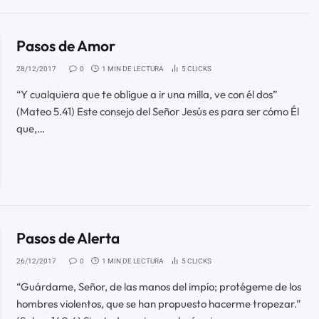
Pasos de Amor
28/12/2017
0
1 MIN DE LECTURA
5
CLICKS
“Y cualquiera que te obligue a ir una milla, ve con él dos”
(Mateo 5.41) Este consejo del Señor Jesús es para ser cómo Él
que,…
Pasos de Alerta
26/12/2017
0
1 MIN DE LECTURA
5
CLICKS
“Guárdame, Señor, de las manos del impío; protégeme de los
hombres violentos, que se han propuesto hacerme tropezar.”