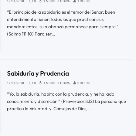
19/01/2018
0
1 MIN DE LECTURA
1
CLICKS
“El principio de la sabiduría es el temor del Señor; buen
entendimiento tienen todos los que practican sus
mandamientos; su alabanza permanece para siempre.”
(Salmo 111:10) Para ser…
Sabiduría y Prudencia
12/01/2018
0
1 MIN DE LECTURA
3
CLICKS
“Yo, la sabiduría, habito con la prudencia, y he hallado
conocimiento y discreción.” (Proverbios 8.12) La persona que
practica la Voluntad y Consejos de Dios,…