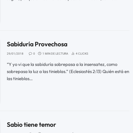
Sabiduría Provechosa
29/01/2018
0
1 MIN DE LECTURA
4
CLICKS
“Y yo vi que la sabiduría sobrepasa a la insensatez, como
sobrepasa la luz a las tinieblas.” (Eclesiastés 2:13) Quién está en
las tinieblas…
Sabio tiene temor