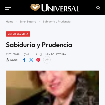
Home
»
Ester Bezerra
»
Sabiduría y Prudencia
ESTER BEZERRA
Sabiduría y Prudencia
12/01/2018
0
3
1 MIN DE LECTURA
Social