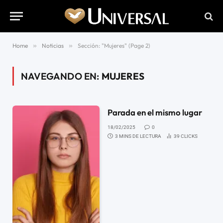
Home
»
Noticias
»
Sección: "Mujeres" (Page 2)
NAVEGANDO EN:
MUJERES
Parada en el mismo lugar
18/02/2025
0
3 MINS DE LECTURA
39
CLICKS