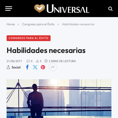
Home
»
Congreso para el Éxito
»
Habilidades necesarias
CONGRESO PARA EL ÉXITO
Habilidades necesarias
21/06/2017
0
3
2 MINS DE LECTURA
Social