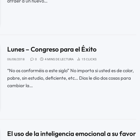
atraer a un nuevo…
Lunes – Congreso para el Éxito
06/08/2018
0
4 MINS DE LECTURA
15
CLICKS
“No os conforméis a este siglo” No importa si usted es de color,
pobre, sin estudio, deficiente, etc… Dios le dio dos cosas para
cambiar la…
El uso de la inteligencia emocional a su favor