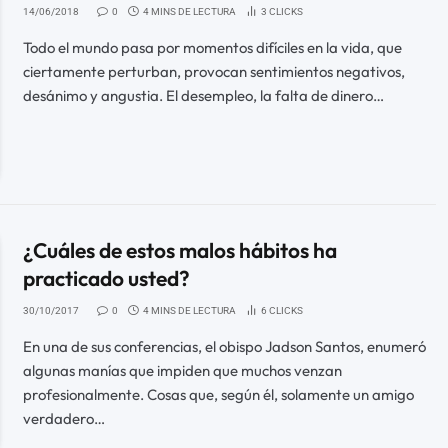
14/06/2018
0
4 MINS DE LECTURA
3
CLICKS
Todo el mundo pasa por momentos difíciles en la vida, que
ciertamente perturban, provocan sentimientos negativos,
desánimo y angustia. El desempleo, la falta de dinero…
¿Cuáles de estos malos hábitos ha
practicado usted?
30/10/2017
0
4 MINS DE LECTURA
6
CLICKS
En una de sus conferencias, el obispo Jadson Santos, enumeró
algunas manías que impiden que muchos venzan
profesionalmente. Cosas que, según él, solamente un amigo
verdadero…