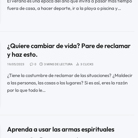
El verano es una época del año que invita a pasar más tiempo
fuera de casa, a hacer deporte, ir a la playa o piscina y…
¿Quiere cambiar de vida? Pare de reclamar
y haz esto.
19/05/2023
0
3 MINS DE LECTURA
3
CLICKS
¿Tiene la costumbre de reclamar de las situaciones? ¿Maldecir
a las personas, las cosas o los lugares? Si es así, eres la razón
por la que todo le…
Aprenda a usar las armas espirituales