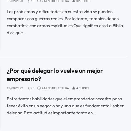
06/02/2023
0
2 MINS DE LECTURA
32
CLICKS
Los problemas y dificultades en nuestra vida se pueden
comparar con guerras reales. Por lo tanto, también deben
combatirse con armas espirituales.Que significa eso:La Biblia
dice que…
¿Por qué delegar lo vuelve un mejor
empresario?
12/09/2022
0
4 MINS DE LECTURA
4
CLICKS
Entre tantas habilidades que el emprendedor necesita para
tener éxito en un negocio hay una que es fundamental: saber
delegar. Esta actitud es importante tanto en…