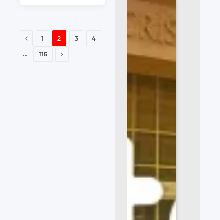
Previo
1
2
3
4
Siguiente
…
115