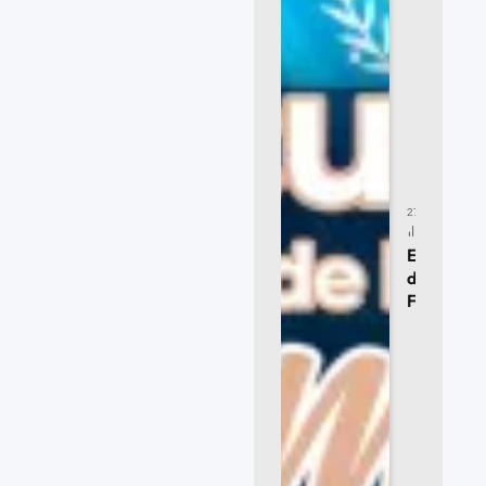
27/07/2026
21
CLICKS
Encuentr
de las
Familias:
Maldonad