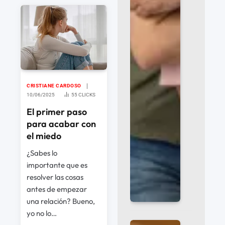
CRISTIANE CARDOSO
10/06/2025
55
CLICKS
El primer paso
para acabar con
el miedo
¿Sabes lo
importante que es
resolver las cosas
antes de empezar
una relación? Bueno,
yo no lo…