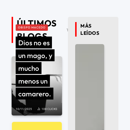
ÚLTIMOS
MÁS
OBISPO MACEDO
Todos
LEÍDOS
BLOGS
Dios no es
un mago, y
mucho
menos un
camarero.
10/11/2025
108
CLICKS