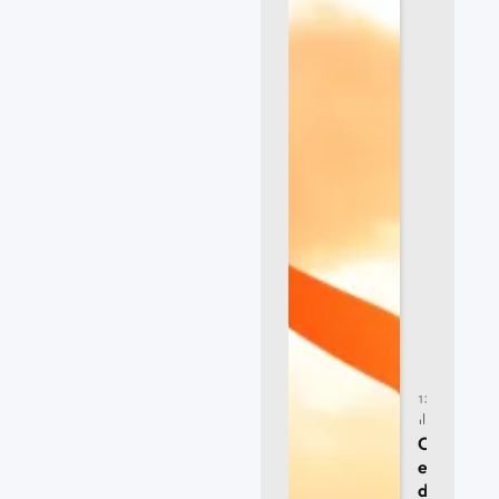
13/07/2026
25
CLICKS
Comenzó
el Ayuno
de Daniel