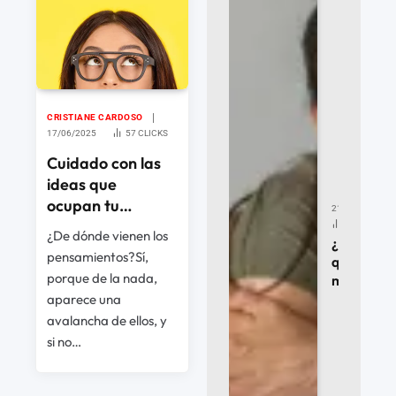
CRISTIANE CARDOSO
17/06/2025
57
CLICKS
Cuidado con las
ideas que
ocupan tu
21/07/2026
cabeza
38
CLICKS
¿De dónde vienen los
¿Cómo
pensamientos?Sí,
quebrar la
porque de la nada,
maldición
hereditar
aparece una
que actúa
avalancha de ellos, y
en tu
si no…
familia?