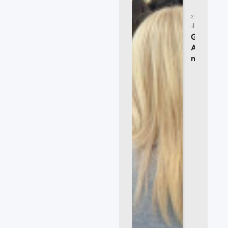
27/07/2026
20
CLICKS
Godllywo
Autoayuda
no ignore 
dolor.