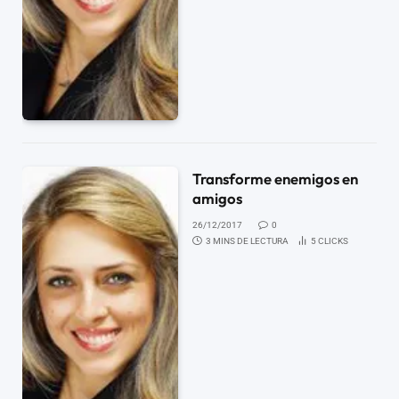
Transforme enemigos en
amigos
26/12/2017
0
3 MINS DE LECTURA
5
CLICKS