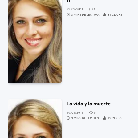
23/02/2018
0
3 MINS DE LECTURA
81
CLICKS
La vida y la muerte
19/01/2018
0
3 MINS DE LECTURA
12
CLICKS