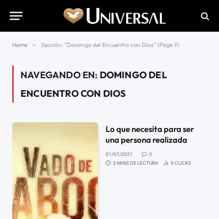
Home
»
Sección: "Domingo del Encuentro con Dios" (Page 9)
NAVEGANDO EN:
DOMINGO DEL
ENCUENTRO CON DIOS
Lo que necesita para ser
una persona realizada
01/07/2021
0
3 MINS DE LECTURA
9
CLICKS