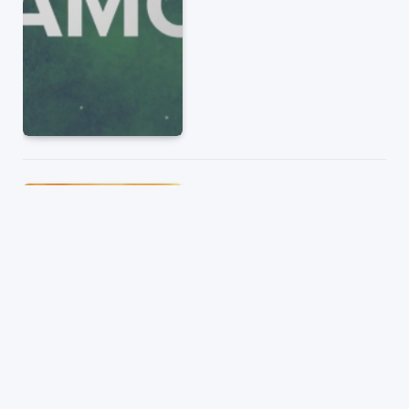
Este día puede traer la
transformación de su vida.
10/03/2021
0
2 MINS DE LECTURA
5
CLICKS